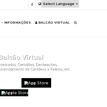
INFORMAÇÕES
BALCÃO VIRTUAL
Balcão Virtual
testados, Certidões, Declarações,
Licenciamento de Canídeos e Felinos, etc
Website