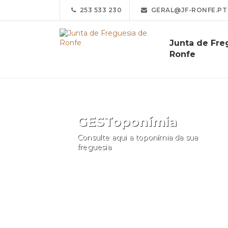
253 533 230
GERAL@JF-RONFE.PT
Junta de Fre
Ronfe
GESToponímia
Consulte aqui a toponímia da sua
freguesia
Consultar