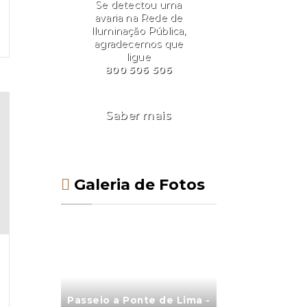
Se detectou uma
avaria na Rede de
Iluminação Pública,
agradecemos que
ligue
800 506 506
Saber mais
Galeria de Fotos
Passeio a Ponte de Lima -