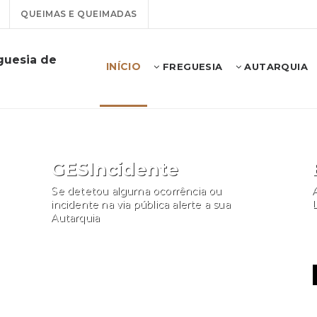
QUEIMAS E QUEIMADAS
guesia de
INÍCIO
FREGUESIA
AUTARQUIA
GESIncidente
Se detetou alguma ocorrência ou
A
incidente na via pública alerte a sua
Autarquia
Participar