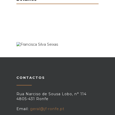
CONTACTOS
Rua Narciso de Sousa Lobo, n° 114
4805-431 Ronfe
Email:
geral@jf-ronfe.pt