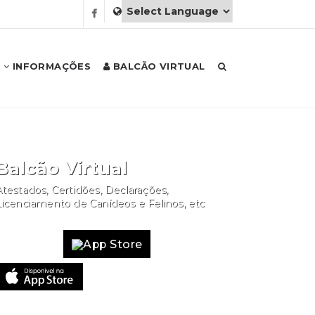
INFORMAÇÕES
BALCÃO VIRTUAL
Balcão Virtual
testados, Certidões, Declarações,
Licenciamento de Canídeos e Felinos, etc
Website