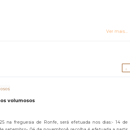
Ver mais...
duos volumosos
25 na freguesia de Ronfe, será efetuada nos dias:- 14 de
 de setembro- 04 de novembroA recolha é efetuada a partir