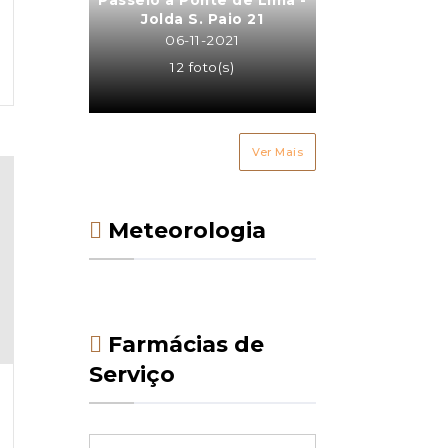
Jolda S. Paio 21
06-11-2021
12 foto(s)
Ver Mais
Meteorologia
Farmácias de
Serviço