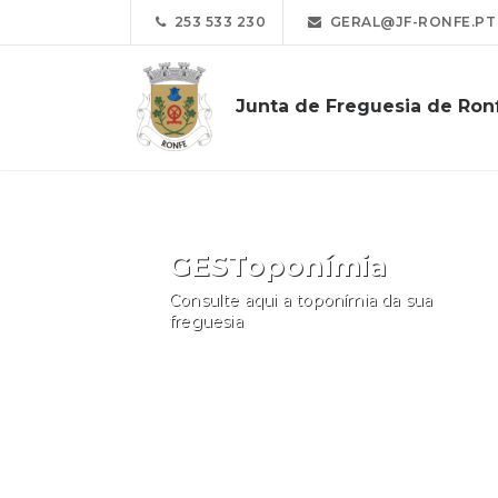
253 533 230
GERAL@JF-RONFE.PT
Junta de Freguesia de Ron
GESToponímia
Consulte aqui a toponímia da sua
freguesia
Consultar