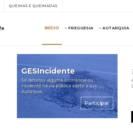
QUEIMAS E QUEIMADAS
INÍCIO
fe
FREGUESIA
AUTARQUIA
GESIncidente
Se detetou alguma ocorrência ou
A
incidente na via pública alerte a sua
Autarquia
Participar