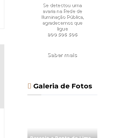
Se detectou uma
avaria na Rede de
Iluminação Pública,
agradecemos que
ligue
800 506 506
Saber mais
Galeria de Fotos
Passeio a Ponte de Lima -